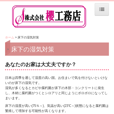
ホーム
お知らせ
ホーム
床下の湿気対策
会社案内
床下の湿気対策
お問合せ
よくある質問
あなたのお家は大丈夫ですか？
ご依頼からお引渡しまでの流れ
日本は四季を通して湿度の高い国。
お住まいで気を付けないといけな
水回りのリフォーム
いのが床下の湿気です。
湿気が多くなるとカビや腐朽菌が床下の木部・コンクリートに発生
お部屋のリフォーム
し、
木材に腐朽菌がつくとシロアリと同じようにボロボロになってし
まいます。
外構のリフォーム
床下の湿度が高い(75％～)、気温が高い(23℃～)状態になると腐朽菌は
基礎補強・家屋耐震補強
繁殖して増加する可能性が高くなります。