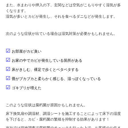
防音工事
また、水まわりや押入の下、玄関などは空気がこもりやすく湿気が多
くなります。
床下の湿気対策
湿気が多いとカビが発生し、それを食べるダニなどが発生します。
シロアリ対策(予防・駆除・消毒）
次のような症状が出ている場合は湿気対策が必要かもしれません。
害虫対策
☑
お部屋がカビ臭い
☑
お家の中で
カビが発生している箇所がある
☑
床がきしむ、裸足で歩くとベタベタする
☑
畳がブカブカと柔らかく感じる、
湿っぽくなっている
☑
ゴキブリが増えた
このような症状は腐朽菌が原因かもしれません。
床下換気扇や
調湿材、
調湿シートを施工することによって
床下の湿度
を下げると、カビ・腐朽菌の繁殖を抑制する効果があります！
当社では現地調査で腐朽菌のチェックを行った上で、お客様のお住ま