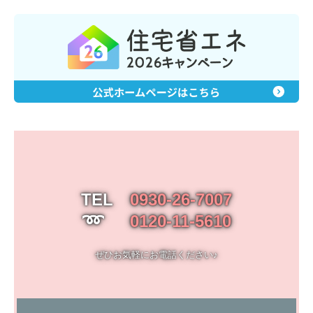
TEL　
0930-26-7007
➿　  
0120-11-5610